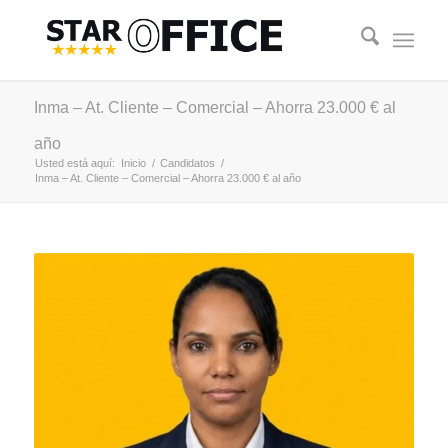
Inma – At. Cliente – Comercial – Ahorra 23.000 € al
año
Usted está aquí:
Inicio
/
Candidatos
/
Inma – At. Cliente – Comercial – Ahorra 23.000 € al año