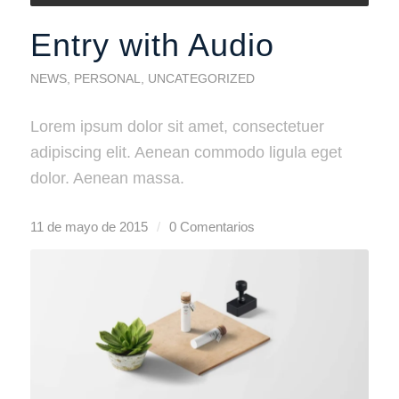
Entry with Audio
NEWS
,
PERSONAL
,
UNCATEGORIZED
Lorem ipsum dolor sit amet, consectetuer
adipiscing elit. Aenean commodo ligula eget
dolor. Aenean massa.
11 de mayo de 2015
/
0 Comentarios