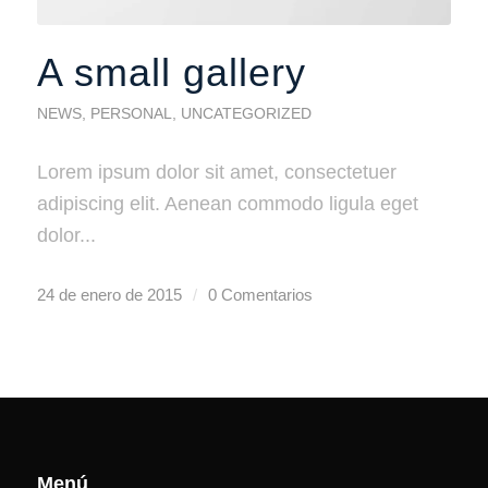
A small gallery
NEWS
,
PERSONAL
,
UNCATEGORIZED
Lorem ipsum dolor sit amet, consectetuer
adipiscing elit. Aenean commodo ligula eget
dolor...
24 de enero de 2015
/
0 Comentarios
Menú