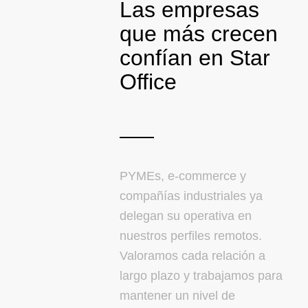
Las empresas
que más crecen
confían en Star
Office
PYMEs, e-commerce y
compañías industriales ya
delegan su operativa en
nuestros perfiles remotos.
Valoramos cada relación a
largo plazo y trabajamos para
mantener un nivel de