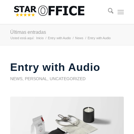
Últimas entradas
Usted está aquí:
Inicio
/
Entry with Audio
/
News
/
Entry with Audio
Entry with Audio
NEWS
,
PERSONAL
,
UNCATEGORIZED