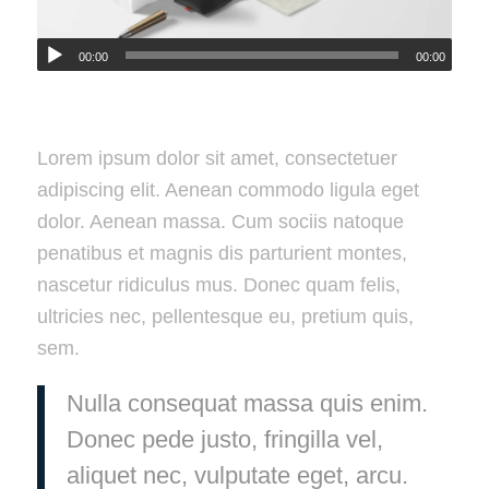
00:00
00:00
Lorem ipsum dolor sit amet, consectetuer
adipiscing elit. Aenean commodo ligula eget
dolor. Aenean massa. Cum sociis natoque
penatibus et magnis dis parturient montes,
nascetur ridiculus mus. Donec quam felis,
ultricies nec, pellentesque eu, pretium quis,
sem.
Nulla consequat massa quis enim.
Donec pede justo, fringilla vel,
aliquet nec, vulputate eget, arcu.