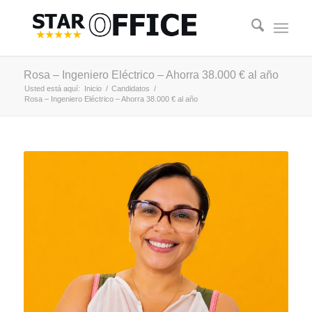
Rosa – Ingeniero Eléctrico – Ahorra 38.000 € al año
Usted está aquí:
Inicio
/
Candidatos
/
Rosa – Ingeniero Eléctrico – Ahorra 38.000 € al año