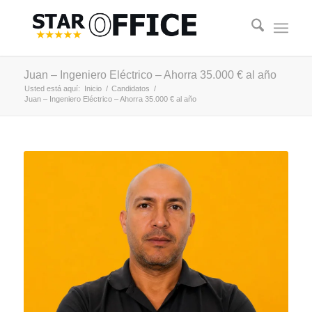
Juan – Ingeniero Eléctrico – Ahorra 35.000 € al año
Usted está aquí:
Inicio
/
Candidatos
/
Juan – Ingeniero Eléctrico – Ahorra 35.000 € al año