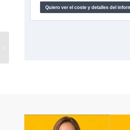
Carla – Atención al
Cliente – Soporte
Omnicanal – Ahorra
13.500 € al...