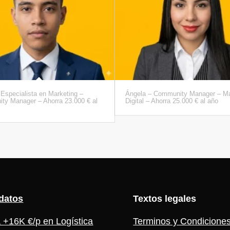
 Especialista en Marketing –
Ángela – Community Manager – Ma
ty Manager – Ahorra 23.000 € al
Digital – Ahorra 25.000 € al año
dat
os
Textos legales
 +16K €/p en Logística
Terminos y Condicione