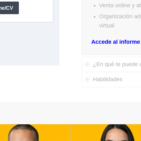
Venta online y at
Organización adm
virtual
Accede al informe 
¿En qué te puede a
Habilidades