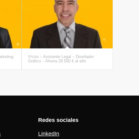
rketing
Víctor – Asistente Legal – Diseñador
Gráfico – Ahorra 28.500 € al año
Redes sociales
s
LinkedIn