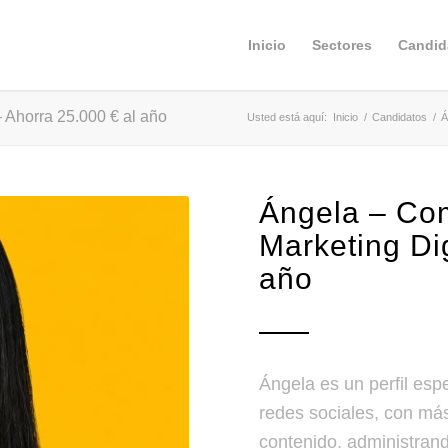
Inicio
Sectores
Candid
 Ahorra 25.000 € al año
Usted está aquí:
Inicio
/
Candidatos
/
Á
Ángela – Co
Marketing Dig
año
Ángela es un perfil espe
redes sociales, con má
contenido, administran