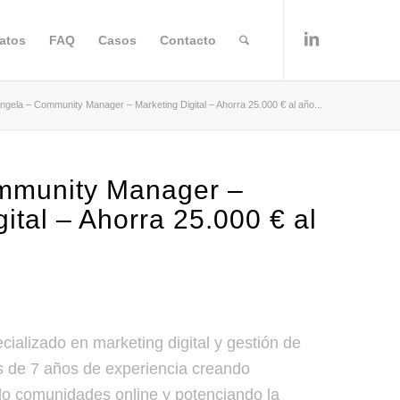
atos
FAQ
Casos
Contacto
ngela – Community Manager – Marketing Digital – Ahorra 25.000 € al año...
mmunity Manager –
ital – Ahorra 25.000 € al
cializado en marketing digital y gestión de
s de 7 años de experiencia creando
do comunidades online y potenciando la