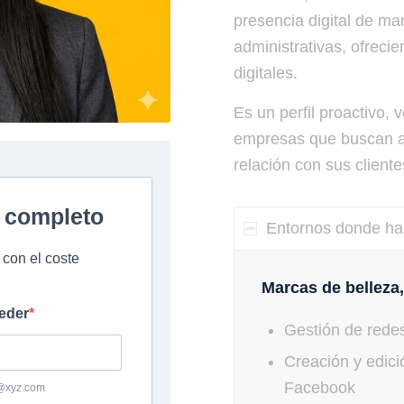
presencia digital de ma
administrativas, ofreci
digitales.
Es un perfil proactivo, 
empresas que buscan aum
relación con sus client
Entornos donde ha
Marcas de belleza
Gestión de redes
Creación y edici
Facebook