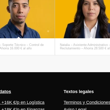
 Soporte Técnico – Control de
Natalia – Asistente Administrativo 
Ahorra 16.000 € al año
Reclutamiento – Ahorra 28.500 € al
dat
os
Textos legales
 +16K €/p en Logística
Terminos y Condicione
 +18K €/p en Finanzas
Aviso Legal