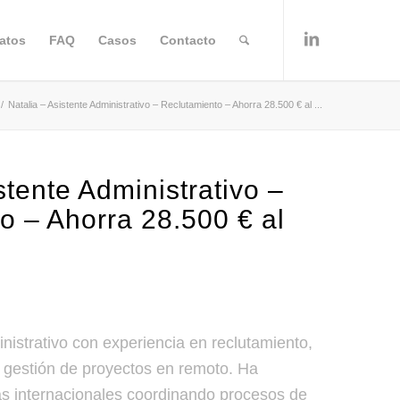
atos
FAQ
Casos
Contacto
/
Natalia – Asistente Administrativo – Reclutamiento – Ahorra 28.500 € al ...
stente Administrativo –
o – Ahorra 28.500 € al
inistrativo con experiencia en reclutamiento,
y gestión de proyectos en remoto. Ha
s internacionales coordinando procesos de