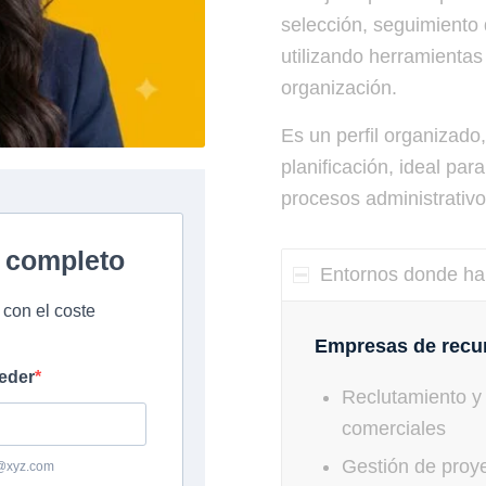
selección, seguimiento 
utilizando herramientas
organización.
Es un perfil organizad
planificación, ideal pa
procesos administrativo
Entornos donde ha
Empresas de recur
Reclutamiento y s
comerciales
Gestión de proy