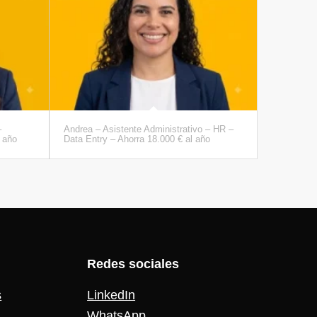
–
Andrea – Asistente Administrativo – HR –
 año
Data Entry – Ahorra 18.000 € al año
Redes sociales
s
LinkedIn
WhatsApp