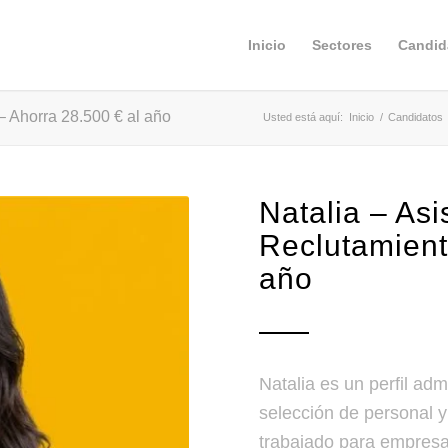
Inicio
Sectores
Candid
– Ahorra 28.500 € al año
Usted está aquí:
Inicio
/
Candidatos
Natalia – Asi
Reclutamient
año
Natalia es un perfil adm
selección de personal 
trabajado para empresa