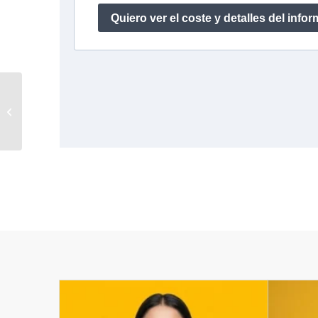
Andrea – Asistente
Administrativo – HR –
Data Entry – Ahorra
18.000...