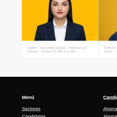
Isabel – Asistente Virtual – Atención al
Samuel –
Cliente – Ahorra 22.500 € al año
Stock – 
Menú
Candi
Sectores
Ahorra
Candidatos
Ahorra